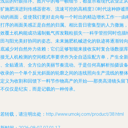
土浅层的针眼排序。图片中的每一帧细节，都显示着现代农业正
粗犷施肥演进到传感器密布、流速可控的高精度3.0时代这种静谧
生动的画面，促使我们更好走向每一个时出的精边增长工作——由
技打序的画面美感正是自然的归属。相比昔日密集型的人力撒施
高效覆土机构能成功遏制氨气挥发颗粒损失——科学管控同时也描
农田与阳光美好协同的姿态。未来施肥机械进化的轨迹将逐渐转
彻底减少对自然外力依赖：它们足够智能来接收实时复合场数据
对接无人机检测的空间模式率要求作为全自适应配方单，产生全
的、全贴通清、全方位的美丽节奏流动。于是任何高解析拍摄设
所收录的一个单个反光斜面的轮廓之间的连线照向生产流线的整
就定义为收割和回馈下一料节作物高产的开始──那类高清镜头留
的不仅仅是纪实，而是记载的一种传承。
若转载，请注明出处：http://www.umokj.com/product/38.html
新时间：2026-08-07 07:01:17