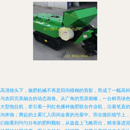
在高清镜头下，施肥机械不再是田间模糊的剪影，而成了一幅高
技与农田完美融合的动态画卷。从广角的荒原俯瞰，一台鲜亮绿
的大型拖拉机，牵引着一列红色播种施肥联合作业机，沿着笔直
垄沟奔驰；腾起的土雾汇入田间金黄的光晕中。而在微距细节上
我们能看到均匀分布的肥料颗粒，从旋盘上飞略而出，精准落进